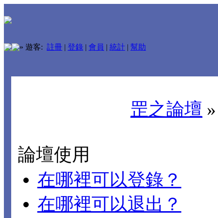
»
遊客:
註冊
|
登錄
|
會員
|
統計
|
幫助
罡之論壇
論壇使用
在哪裡可以登錄？
在哪裡可以退出？