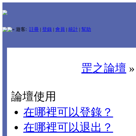
»
遊客:
註冊
|
登錄
|
會員
|
統計
|
幫助
罡之論壇
論壇使用
在哪裡可以登錄？
在哪裡可以退出？