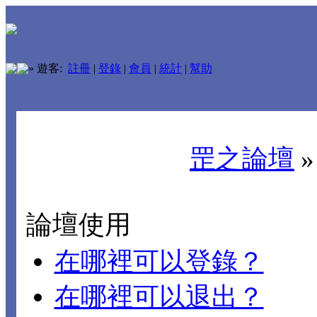
»
遊客:
註冊
|
登錄
|
會員
|
統計
|
幫助
罡之論壇
論壇使用
在哪裡可以登錄？
在哪裡可以退出？