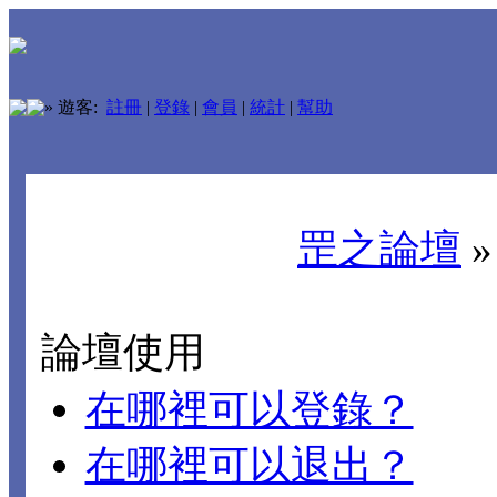
»
遊客:
註冊
|
登錄
|
會員
|
統計
|
幫助
罡之論壇
論壇使用
在哪裡可以登錄？
在哪裡可以退出？