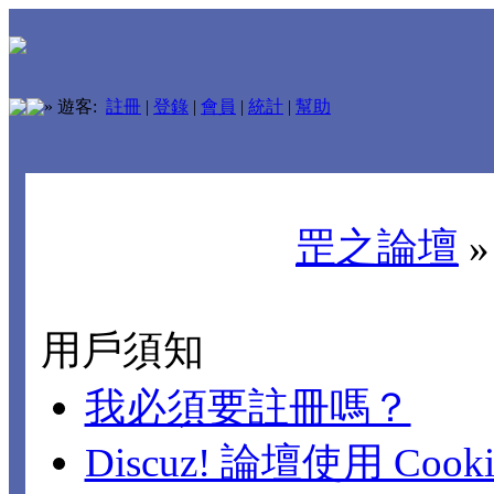
»
遊客:
註冊
|
登錄
|
會員
|
統計
|
幫助
罡之論壇
用戶須知
我必須要註冊嗎？
Discuz! 論壇使用 Cook