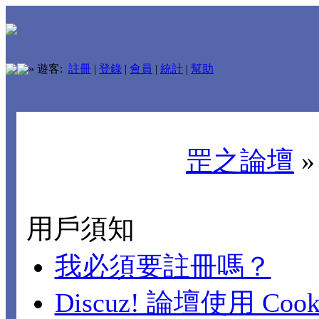
»
遊客:
註冊
|
登錄
|
會員
|
統計
|
幫助
罡之論壇
用戶須知
我必須要註冊嗎？
Discuz! 論壇使用 Cook