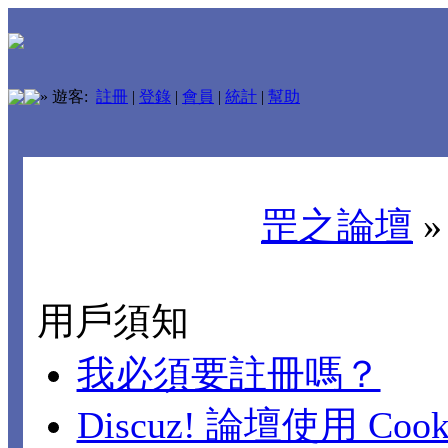
»
遊客:
註冊
|
登錄
|
會員
|
統計
|
幫助
罡之論壇
用戶須知
我必須要註冊嗎？
Discuz! 論壇使用 Cook