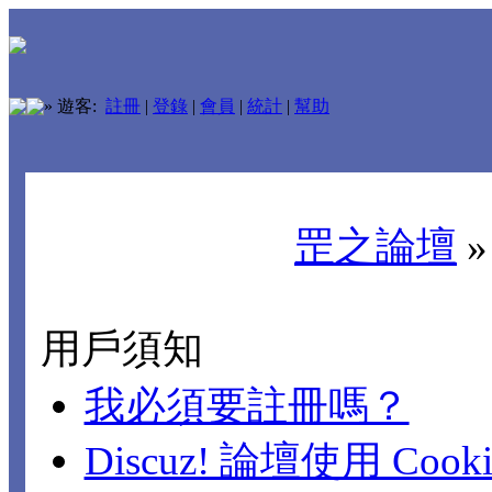
»
遊客:
註冊
|
登錄
|
會員
|
統計
|
幫助
罡之論壇
用戶須知
我必須要註冊嗎？
Discuz! 論壇使用 Cook