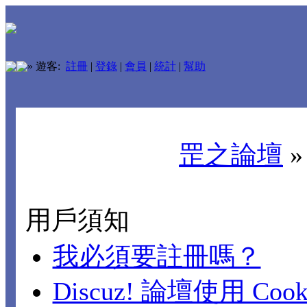
»
遊客:
註冊
|
登錄
|
會員
|
統計
|
幫助
罡之論壇
用戶須知
我必須要註冊嗎？
Discuz! 論壇使用 Cook