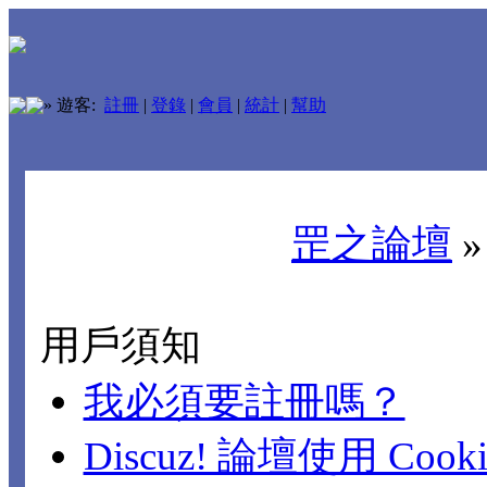
»
遊客:
註冊
|
登錄
|
會員
|
統計
|
幫助
罡之論壇
用戶須知
我必須要註冊嗎？
Discuz! 論壇使用 Cook