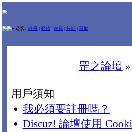
»
遊客:
註冊
|
登錄
|
會員
|
統計
|
幫助
罡之論壇
用戶須知
我必須要註冊嗎？
Discuz! 論壇使用 Cook