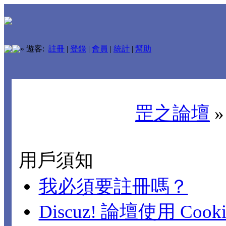
»
遊客:
註冊
|
登錄
|
會員
|
統計
|
幫助
罡之論壇
用戶須知
我必須要註冊嗎？
Discuz! 論壇使用 Cook