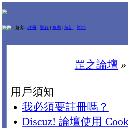
»
遊客:
註冊
|
登錄
|
會員
|
統計
|
幫助
罡之論壇
用戶須知
我必須要註冊嗎？
Discuz! 論壇使用 Cook