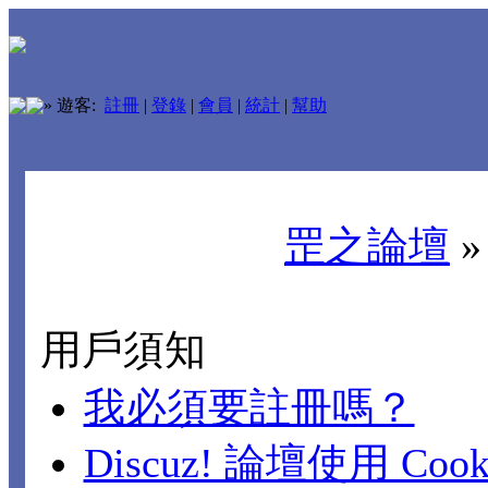
»
遊客:
註冊
|
登錄
|
會員
|
統計
|
幫助
罡之論壇
用戶須知
我必須要註冊嗎？
Discuz! 論壇使用 Cook