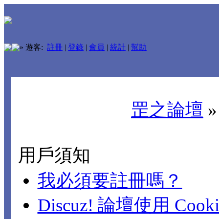
»
遊客:
註冊
|
登錄
|
會員
|
統計
|
幫助
罡之論壇
用戶須知
我必須要註冊嗎？
Discuz! 論壇使用 Cook