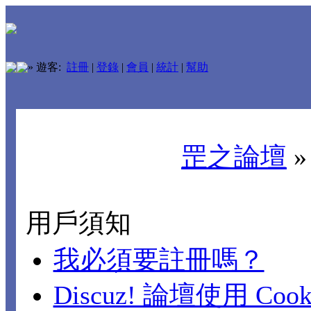
»
遊客:
註冊
|
登錄
|
會員
|
統計
|
幫助
罡之論壇
用戶須知
我必須要註冊嗎？
Discuz! 論壇使用 Cook