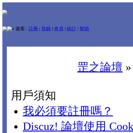
»
遊客:
註冊
|
登錄
|
會員
|
統計
|
幫助
罡之論壇
用戶須知
我必須要註冊嗎？
Discuz! 論壇使用 Cook