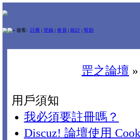
»
遊客:
註冊
|
登錄
|
會員
|
統計
|
幫助
罡之論壇
用戶須知
我必須要註冊嗎？
Discuz! 論壇使用 Cook