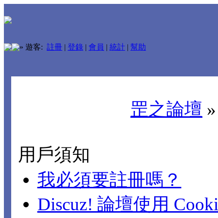
»
遊客:
註冊
|
登錄
|
會員
|
統計
|
幫助
罡之論壇
用戶須知
我必須要註冊嗎？
Discuz! 論壇使用 Cook