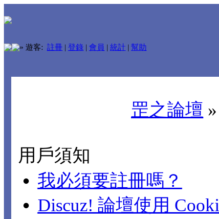
»
遊客:
註冊
|
登錄
|
會員
|
統計
|
幫助
罡之論壇
用戶須知
我必須要註冊嗎？
Discuz! 論壇使用 Cook