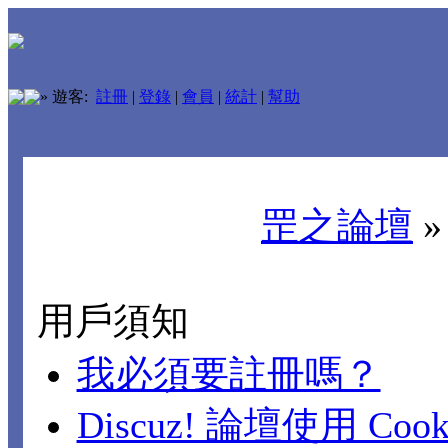
»
遊客:
註冊
|
登錄
|
會員
|
統計
|
幫助
罡之論壇
用戶須知
我必須要註冊嗎？
Discuz! 論壇使用 Cook