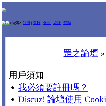
»
遊客:
註冊
|
登錄
|
會員
|
統計
|
幫助
罡之論壇
用戶須知
我必須要註冊嗎？
Discuz! 論壇使用 Cook