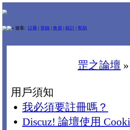
»
遊客:
註冊
|
登錄
|
會員
|
統計
|
幫助
罡之論壇
用戶須知
我必須要註冊嗎？
Discuz! 論壇使用 Cook