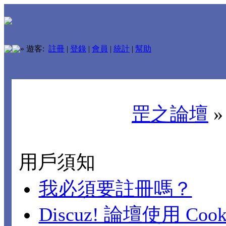
»
遊客:
註冊
|
登錄
|
會員
|
統計
|
幫助
罡之論壇
用戶須知
我必須要註冊嗎？
Discuz! 論壇使用 Cook