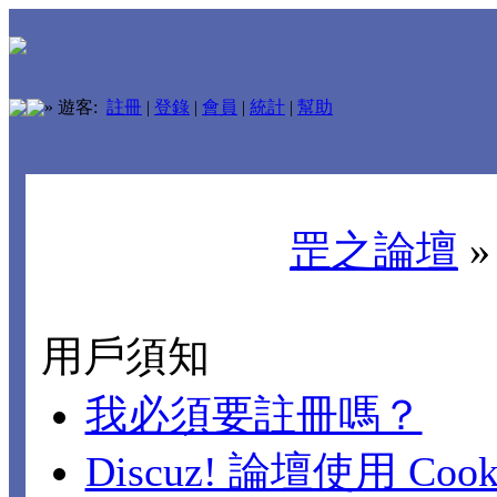
»
遊客:
註冊
|
登錄
|
會員
|
統計
|
幫助
罡之論壇
用戶須知
我必須要註冊嗎？
Discuz! 論壇使用 Cook