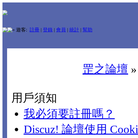
»
遊客:
註冊
|
登錄
|
會員
|
統計
|
幫助
罡之論壇
用戶須知
我必須要註冊嗎？
Discuz! 論壇使用 Cook