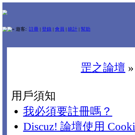
»
遊客:
註冊
|
登錄
|
會員
|
統計
|
幫助
罡之論壇
用戶須知
我必須要註冊嗎？
Discuz! 論壇使用 Cook