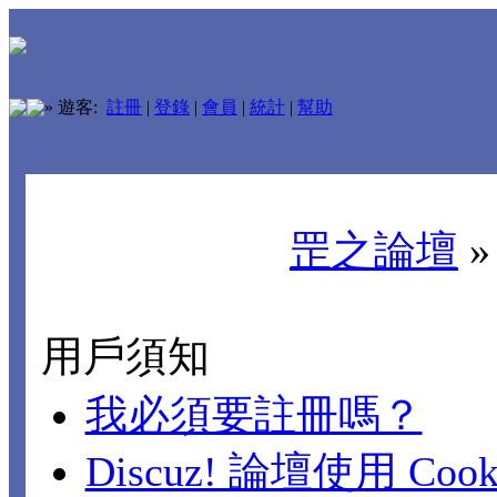
»
遊客:
註冊
|
登錄
|
會員
|
統計
|
幫助
罡之論壇
用戶須知
我必須要註冊嗎？
Discuz! 論壇使用 Cook