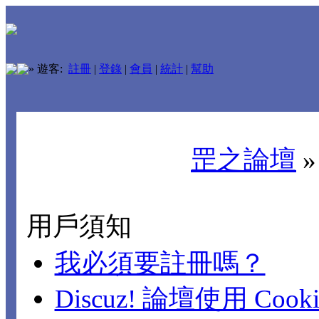
»
遊客:
註冊
|
登錄
|
會員
|
統計
|
幫助
罡之論壇
用戶須知
我必須要註冊嗎？
Discuz! 論壇使用 Cook