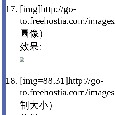
[img]http://go-
to.freehostia.com/imag
圖像）
效果:
[img=88,31]http://go-
to.freehostia.com/im
制大小）