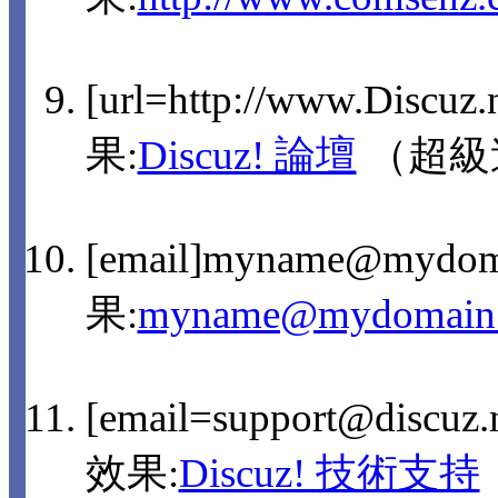
[url=http://www.Discuz
果:
Discuz! 論壇
（超級
[email]myname@mydom
果:
myname@mydomain
[email=support@discu
效果:
Discuz! 技術支持