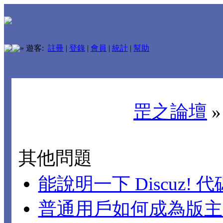
»
遊客:
註冊
|
登錄
|
會員
|
統計
|
幫助
罡之論壇
其他問題
能說明一下 Discuz!
普通用戶如何成為版主