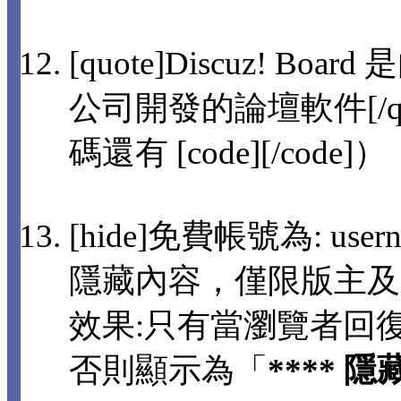
[quote]Discuz! 
公司開發的論壇軟件[/q
碼還有 [code][/code]）
[hide]免費帳號為: usern
隱藏內容，僅限版主及
效果:只有當瀏覽者回
否則顯示為「
**** 