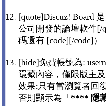
[quote]Discuz! 
公司開發的論壇軟件[/q
碼還有 [code][/code]）
[hide]免費帳號為: usern
隱藏內容，僅限版主及
效果:只有當瀏覽者回
否則顯示為「
**** 