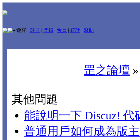
»
遊客:
註冊
|
登錄
|
會員
|
統計
|
幫助
罡之論壇
其他問題
能說明一下 Discuz!
普通用戶如何成為版主