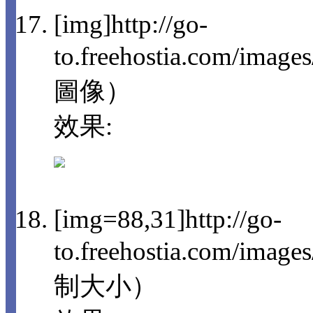
[img]http://go-
to.freehostia.com/imag
圖像）
效果:
[img=88,31]http://go-
to.freehostia.com/im
制大小）