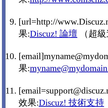
[url=http://www.Discuz
果:
Discuz! 論壇
（超級
[email]myname@mydom
果:
myname@mydomain
[email=support@discu
效果:
Discuz! 技術支持