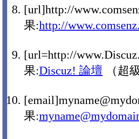
[url]http://www.comse
果:
http://www.comsenz
[url=http://www.Discu
果:
Discuz! 論壇
（超
[email]myname@mydo
果:
myname@mydomain