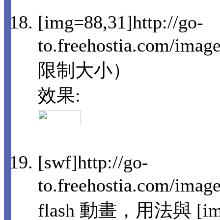
[img=88,31]http://go-
to.freehostia.com/i
限制大小）
效果:
[swf]http://go-
to.freehostia.com/im
flash 動畫，用法與 [i