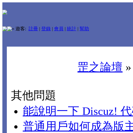
»
遊客:
註冊
|
登錄
|
會員
|
統計
|
幫助
罡之論壇
其他問題
能說明一下 Discuz!
普通用戶如何成為版