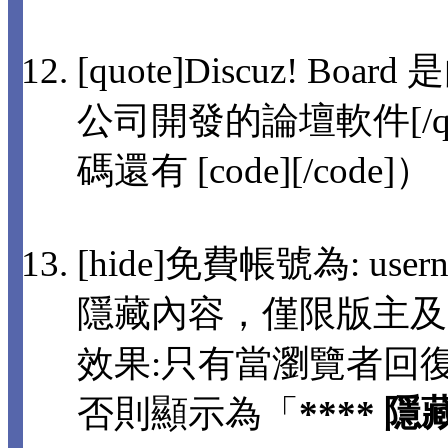
[quote]Discuz! 
公司開發的論壇軟件[/q
碼還有 [code][/code]）
[hide]免費帳號為: usern
隱藏內容，僅限版主及
效果:只有當瀏覽者回
否則顯示為「
**** 