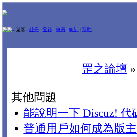
»
遊客:
註冊
|
登錄
|
會員
|
統計
|
幫助
罡之論壇
其他問題
能說明一下 Discuz!
普通用戶如何成為版主