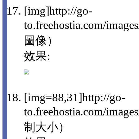
[img]http://go-
to.freehostia.com/imag
圖像）
效果:
[img=88,31]http://go-
to.freehostia.com/im
制大小）