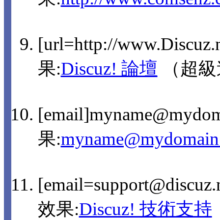
[url=http://www.Discuz
果:
Discuz! 論壇
（超級
[email]myname@mydom
果:
myname@mydomain
[email=support@discu
效果:
Discuz! 技術支持