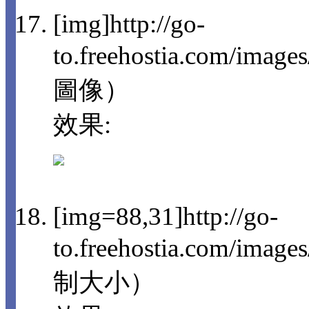
[img]http://go-
to.freehostia.com/imag
圖像）
效果:
[img=88,31]http://go-
to.freehostia.com/im
制大小）