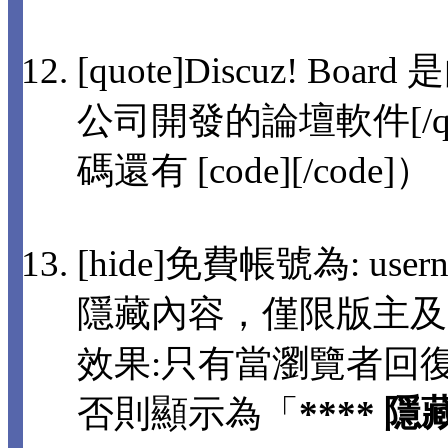
[quote]Discuz! 
公司開發的論壇軟件[/q
碼還有 [code][/code]）
[hide]免費帳號為: usern
隱藏內容，僅限版主及
效果:只有當瀏覽者回
否則顯示為「
**** 