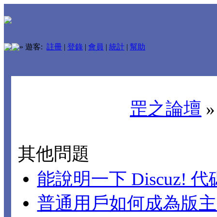
»
遊客:
註冊
|
登錄
|
會員
|
統計
|
幫助
罡之論壇
其他問題
能說明一下 Discuz!
普通用戶如何成為版主