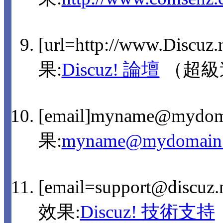
[url=http://www.Discuz
果:
Discuz! 論壇
（超級
[email]myname@mydom
果:
myname@mydomain
[email=support@discu
效果:
Discuz! 技術支持