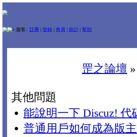
»
遊客:
註冊
|
登錄
|
會員
|
統計
|
幫助
罡之論壇
其他問題
能說明一下 Discuz!
普通用戶如何成為版主