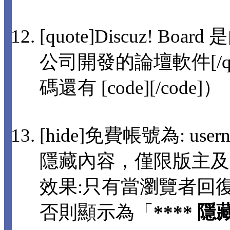
[quote]Discuz! 
公司開發的論壇軟件[/q
碼還有 [code][/code]）
[hide]免費帳號為: usern
隱藏內容，僅限版主及
效果:只有當瀏覽者回
否則顯示為「
**** 