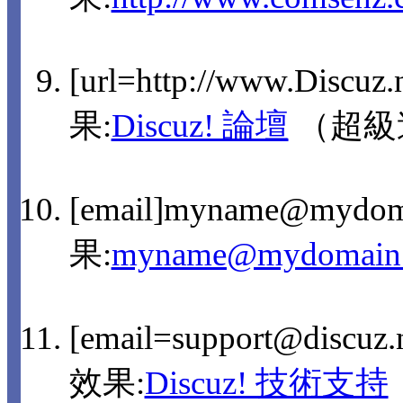
[url=http://www.Discuz
果:
Discuz! 論壇
（超級
[email]myname@mydom
果:
myname@mydomain
[email=support@discu
效果:
Discuz! 技術支持