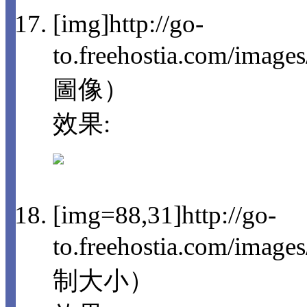
[img]http://go-
to.freehostia.com/imag
圖像）
效果:
[img=88,31]http://go-
to.freehostia.com/im
制大小）