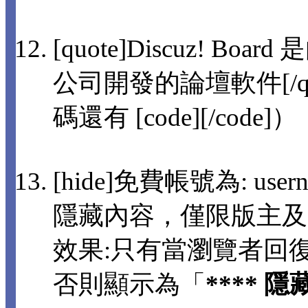
[quote]Discuz! 
公司開發的論壇軟件[/q
碼還有 [code][/code]）
[hide]免費帳號為: usern
隱藏內容，僅限版主及
效果:只有當瀏覽者回
否則顯示為「
**** 