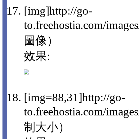
[img]http://go-
to.freehostia.com/imag
圖像）
效果:
[img=88,31]http://go-
to.freehostia.com/im
制大小）