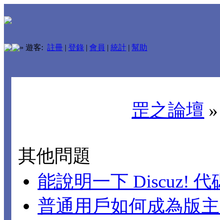
»
遊客:
註冊
|
登錄
|
會員
|
統計
|
幫助
罡之論壇
其他問題
能說明一下 Discuz!
普通用戶如何成為版主