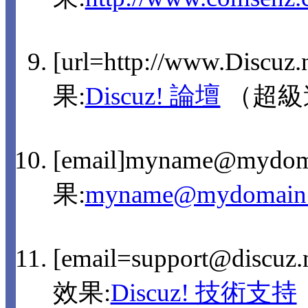
[url=http://www.Discuz
果:
Discuz! 論壇
（超級
[email]myname@mydom
果:
myname@mydomain
[email=support@discu
效果:
Discuz! 技術支持