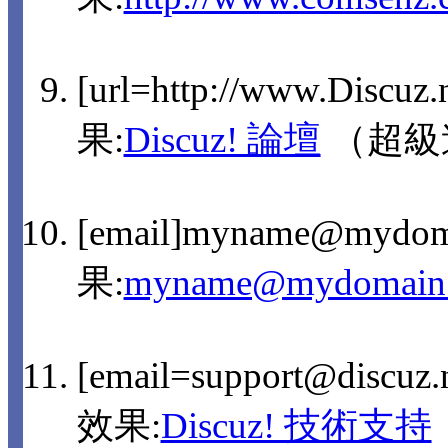
[url=http://www.Discuz
果:
Discuz! 論壇
（超級
[email]myname@mydom
果:
myname@mydomain
[email=support@discu
效果:
Discuz! 技術支持