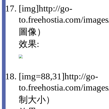
[img]http://go-
to.freehostia.com/imag
圖像）
效果:
[img=88,31]http://go-
to.freehostia.com/im
制大小）