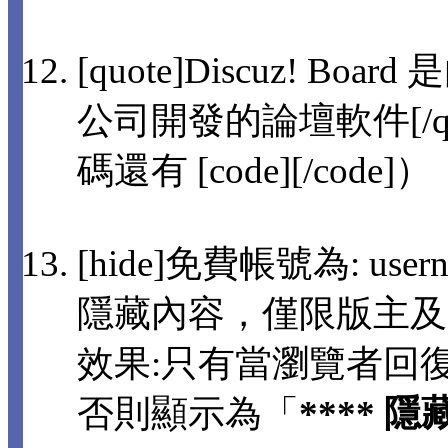
[quote]Discuz! 
公司開發的論壇軟件[/q
碼還有 [code][/code]）
[hide]免費帳號為: usern
隱藏內容，僅限版主及
效果:只有當瀏覽者回
否則顯示為「
**** 