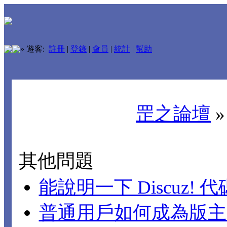
»
遊客:
註冊
|
登錄
|
會員
|
統計
|
幫助
罡之論壇
其他問題
能說明一下 Discuz!
普通用戶如何成為版主