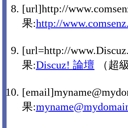
[url]http://www.comse
果:
http://www.comsenz
[url=http://www.Discu
果:
Discuz! 論壇
（超
[email]myname@mydo
果:
myname@mydomain