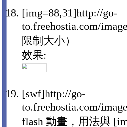
[img=88,31]http://go-
to.freehostia.com/i
限制大小）
效果:
[swf]http://go-
to.freehostia.com/im
flash 動畫，用法與 [i