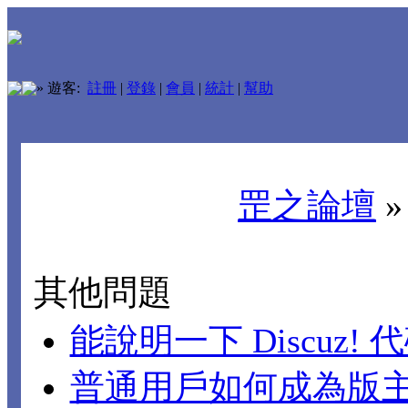
»
遊客:
註冊
|
登錄
|
會員
|
統計
|
幫助
罡之論壇
其他問題
能說明一下 Discuz!
普通用戶如何成為版