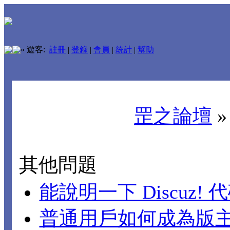
»
遊客:
註冊
|
登錄
|
會員
|
統計
|
幫助
罡之論壇
其他問題
能說明一下 Discuz!
普通用戶如何成為版