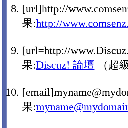
[url]http://www.comse
果:
http://www.comsenz
[url=http://www.Discu
果:
Discuz! 論壇
（超
[email]myname@mydo
果:
myname@mydomain