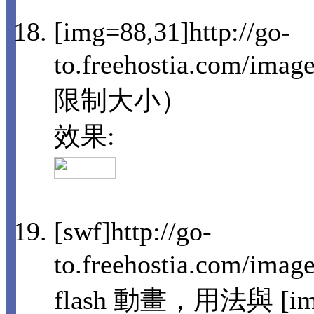
[img=88,31]http://go-
to.freehostia.com/i
限制大小）
效果:
[swf]http://go-
to.freehostia.com/im
flash 動畫，用法與 [i