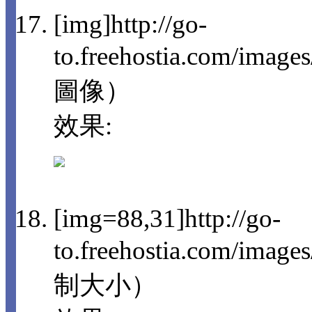
[img]http://go-
to.freehostia.com/imag
圖像）
效果:
[img=88,31]http://go-
to.freehostia.com/im
制大小）