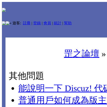
»
遊客:
註冊
|
登錄
|
會員
|
統計
|
幫助
罡之論壇
其他問題
能說明一下 Discuz!
普通用戶如何成為版主