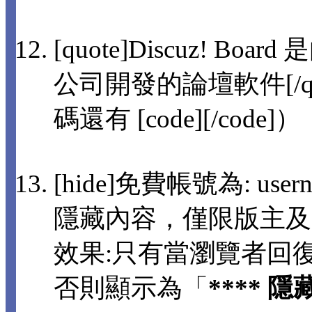
[quote]Discuz! 
公司開發的論壇軟件[/q
碼還有 [code][/code]）
[hide]免費帳號為: usern
隱藏內容，僅限版主及
效果:只有當瀏覽者回
否則顯示為「
**** 