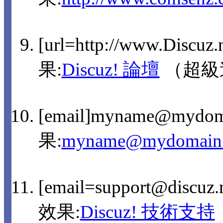
[url=http://www.Discuz
果:
Discuz! 論壇
（超級
[email]myname@mydom
果:
myname@mydomain
[email=support@discu
效果:
Discuz! 技術支持