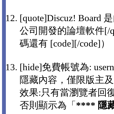
[quote]Discuz! 
公司開發的論壇軟件[/q
碼還有 [code][/code]）
[hide]免費帳號為: usern
隱藏內容，僅限版主及
效果:只有當瀏覽者回
否則顯示為「
**** 