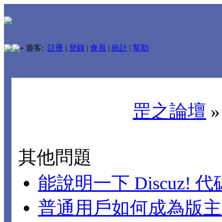
»
遊客:
註冊
|
登錄
|
會員
|
統計
|
幫助
罡之論壇
其他問題
能說明一下 Discuz!
普通用戶如何成為版主