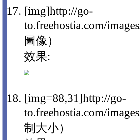
[img]http://go-
to.freehostia.com/imag
圖像）
效果:
[img=88,31]http://go-
to.freehostia.com/im
制大小）