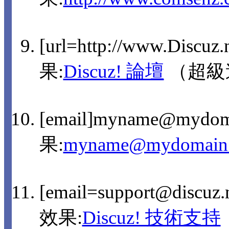
[url=http://www.Discuz
果:
Discuz! 論壇
（超級
[email]myname@mydom
果:
myname@mydomain
[email=support@discu
效果:
Discuz! 技術支持