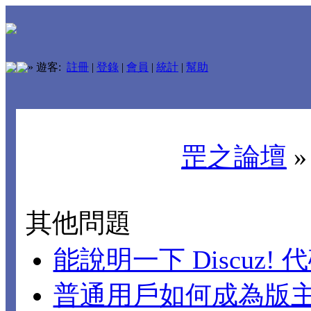
»
遊客:
註冊
|
登錄
|
會員
|
統計
|
幫助
罡之論壇
其他問題
能說明一下 Discuz!
普通用戶如何成為版