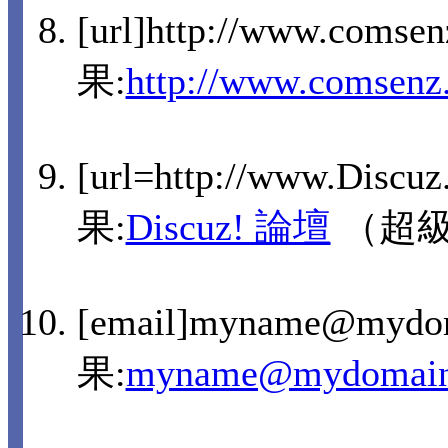
[url]http://www.comse
果:
http://www.comsenz
[url=http://www.Discu
果:
Discuz! 論壇
（超
[email]myname@mydo
果:
myname@mydomain