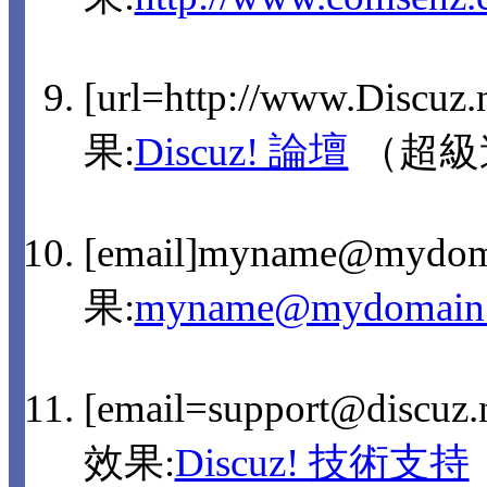
[url=http://www.Discuz
果:
Discuz! 論壇
（超級
[email]myname@mydom
果:
myname@mydomain
[email=support@discu
效果:
Discuz! 技術支持