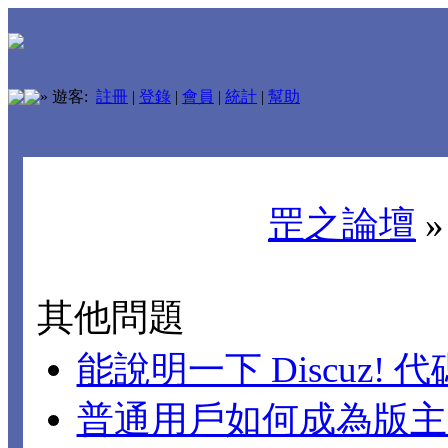
»
遊客:
註冊
|
登錄
|
會員
|
統計
|
幫助
罡之論壇
其他問題
能說明一下 Discuz!
普通用戶如何成為版主