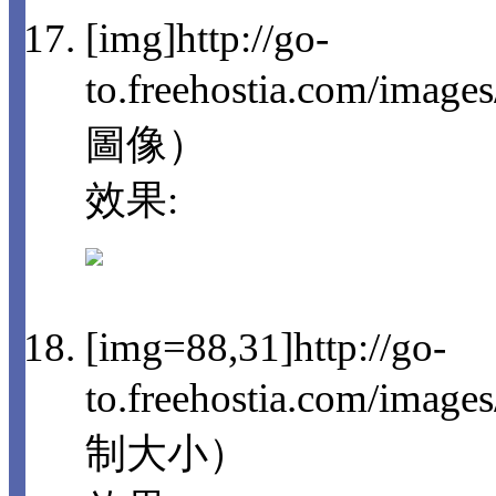
[img]http://go-
to.freehostia.com/imag
圖像）
效果:
[img=88,31]http://go-
to.freehostia.com/im
制大小）