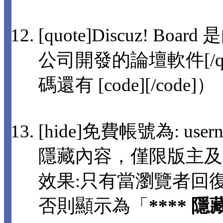
[quote]Discuz! 
公司開發的論壇軟件[/q
碼還有 [code][/code]）
[hide]免費帳號為: usern
隱藏內容，僅限版主及
效果:只有當瀏覽者回
否則顯示為「
**** 