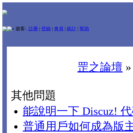
»
遊客:
註冊
|
登錄
|
會員
|
統計
|
幫助
罡之論壇
其他問題
能說明一下 Discuz!
普通用戶如何成為版