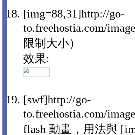
[img=88,31]http://go-
to.freehostia.com/i
限制大小）
效果:
[swf]http://go-
to.freehostia.com/im
flash 動畫，用法與 [i