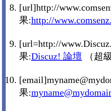
[url]http://www.comse
果:
http://www.comsenz
[url=http://www.Discu
果:
Discuz! 論壇
（超
[email]myname@mydo
果:
myname@mydomain