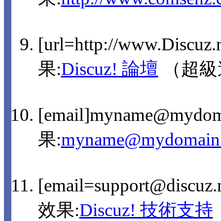
[url=http://www.Discuz
果:
Discuz! 論壇
（超級
[email]myname@mydom
果:
myname@mydomain
[email=support@discu
效果:
Discuz! 技術支持