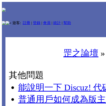
»
遊客:
註冊
|
登錄
|
會員
|
統計
|
幫助
罡之論壇
其他問題
能說明一下 Discuz!
普通用戶如何成為版主