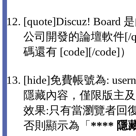
[quote]Discuz! 
公司開發的論壇軟件[/q
碼還有 [code][/code]）
[hide]免費帳號為: usern
隱藏內容，僅限版主及
效果:只有當瀏覽者回
否則顯示為「
**** 