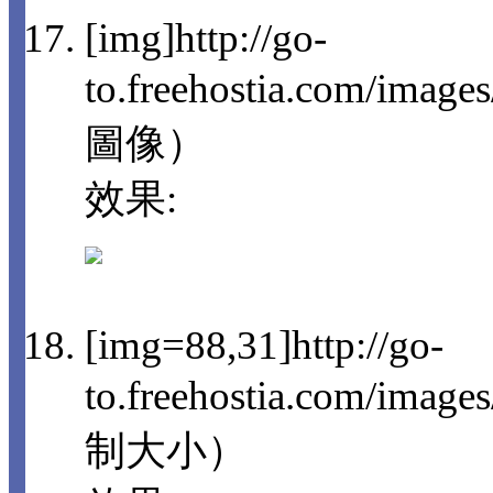
[img]http://go-
to.freehostia.com/imag
圖像）
效果:
[img=88,31]http://go-
to.freehostia.com/im
制大小）