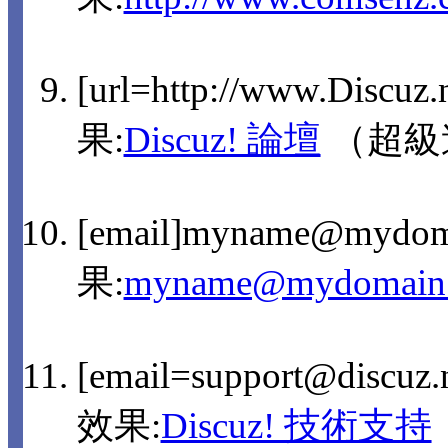
[url=http://www.Discuz
果:
Discuz! 論壇
（超級
[email]myname@mydom
果:
myname@mydomain
[email=support@discu
效果:
Discuz! 技術支持