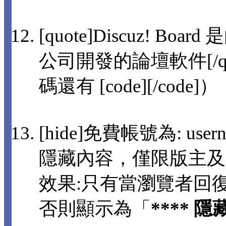
[quote]Discuz! 
公司開發的論壇軟件[/q
碼還有 [code][/code]）
[hide]免費帳號為: usern
隱藏內容，僅限版主及
效果:只有當瀏覽者回
否則顯示為「
**** 