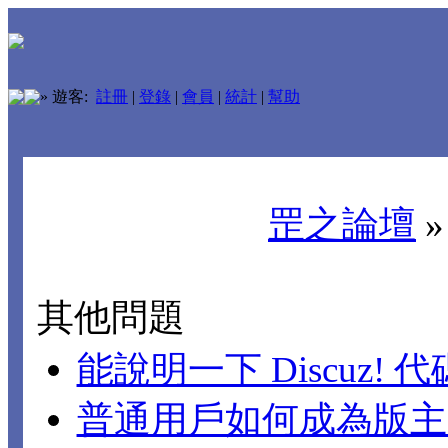
»
遊客:
註冊
|
登錄
|
會員
|
統計
|
幫助
罡之論壇
其他問題
能說明一下 Discuz!
普通用戶如何成為版主