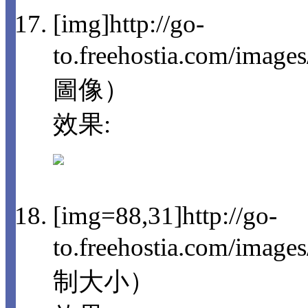
[img]http://go-
to.freehostia.com/imag
圖像）
效果:
[img=88,31]http://go-
to.freehostia.com/im
制大小）