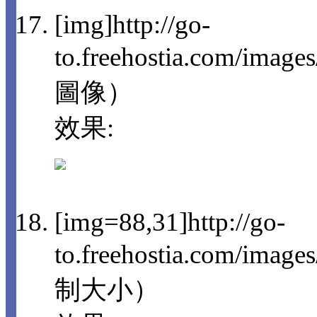
[img]http://go-
to.freehostia.com/imag
圖像）
效果:
[img=88,31]http://go-
to.freehostia.com/im
制大小）