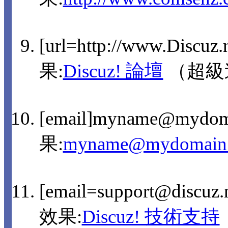
[url=http://www.Discuz
果:
Discuz! 論壇
（超級
[email]myname@mydom
果:
myname@mydomain
[email=support@discu
效果:
Discuz! 技術支持