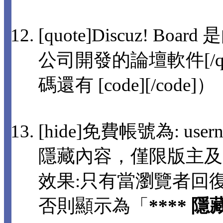
[quote]Discuz! 
公司開發的論壇軟件[/q
碼還有 [code][/code]）
[hide]免費帳號為: usern
隱藏內容，僅限版主及
效果:只有當瀏覽者回
否則顯示為「
**** 