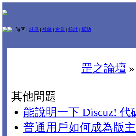
»
遊客:
註冊
|
登錄
|
會員
|
統計
|
幫助
罡之論壇
其他問題
能說明一下 Discuz!
普通用戶如何成為版主