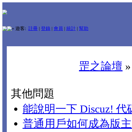
»
遊客:
註冊
|
登錄
|
會員
|
統計
|
幫助
罡之論壇
其他問題
能說明一下 Discuz!
普通用戶如何成為版主