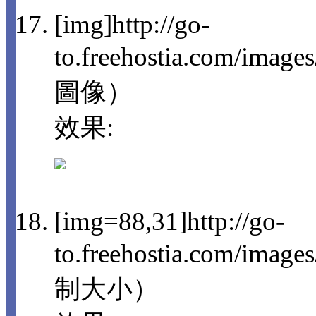
[img]http://go-
to.freehostia.com/imag
圖像）
效果:
[img=88,31]http://go-
to.freehostia.com/im
制大小）