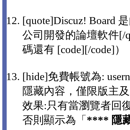
[quote]Discuz! 
公司開發的論壇軟件[/q
碼還有 [code][/code]）
[hide]免費帳號為: usern
隱藏內容，僅限版主及
效果:只有當瀏覽者回
否則顯示為「
**** 