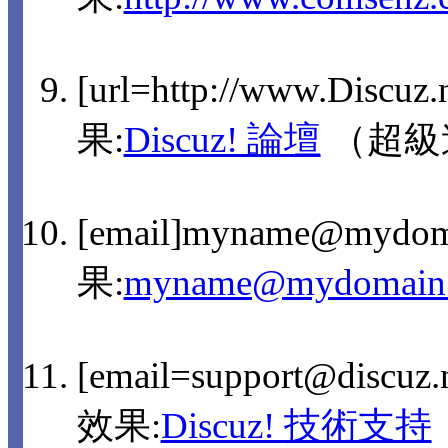
[url=http://www.Discuz
果:
Discuz! 論壇
（超級
[email]myname@mydom
果:
myname@mydomain
[email=support@discu
效果:
Discuz! 技術支持