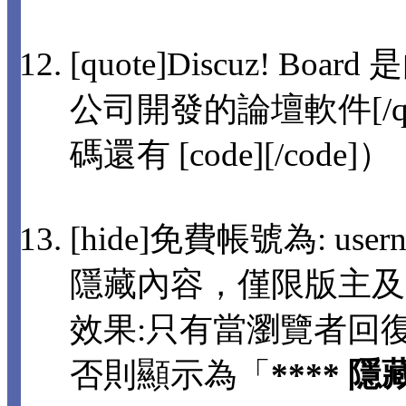
[quote]Discuz! 
公司開發的論壇軟件[/q
碼還有 [code][/code]）
[hide]免費帳號為: usern
隱藏內容，僅限版主及
效果:只有當瀏覽者回
否則顯示為「
**** 