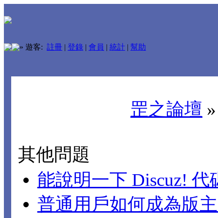
»
遊客:
註冊
|
登錄
|
會員
|
統計
|
幫助
罡之論壇
其他問題
能說明一下 Discuz!
普通用戶如何成為版主