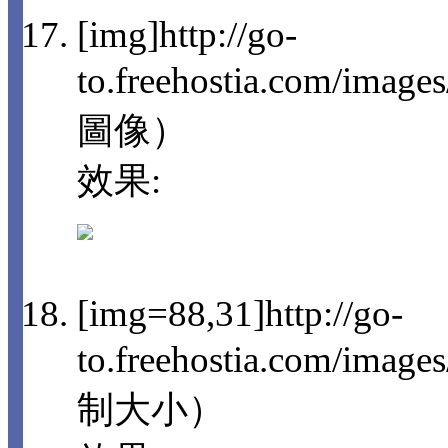
[img]http://go-
to.freehostia.com/imag
圖像）
效果:
[img=88,31]http://go-
to.freehostia.com/im
制大小）