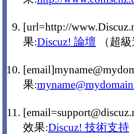
[url=http://www.Discuz
果:
Discuz! 論壇
（超級
[email]myname@mydom
果:
myname@mydomain
[email=support@discu
效果:
Discuz! 技術支持