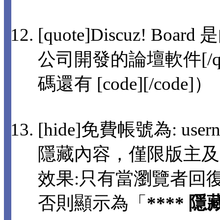
[quote]Discuz! 
公司開發的論壇軟件[/q
碼還有 [code][/code]）
[hide]免費帳號為: usern
隱藏內容，僅限版主及
效果:只有當瀏覽者回
否則顯示為「
**** 