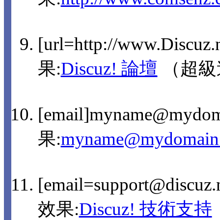
[url=http://www.Discuz
果:
Discuz! 論壇
（超級
[email]myname@mydom
果:
myname@mydomain
[email=support@discu
效果:
Discuz! 技術支持