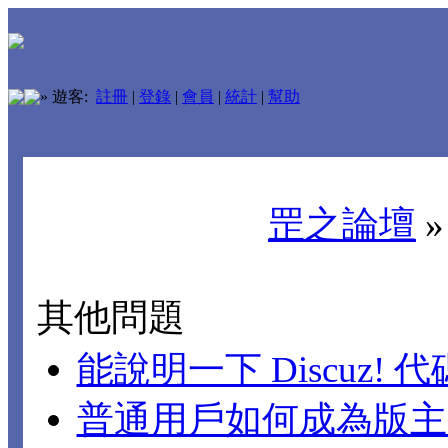
»
遊客:
註冊
|
登錄
|
會員
|
統計
|
幫助
罡之論壇
其他問題
能說明一下 Discuz!
普通用戶如何成為版主