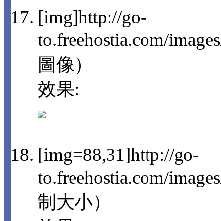
[img]http://go-
to.freehostia.com/imag
圖像）
效果:
[img=88,31]http://go-
to.freehostia.com/im
制大小）